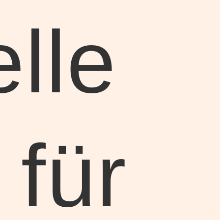
elle
 für