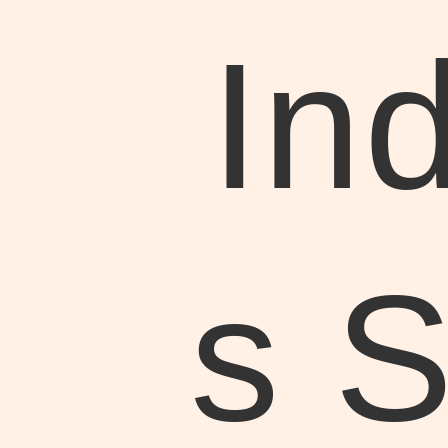
Ind
s S