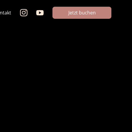


Jetzt buchen
ntakt