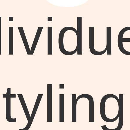
ividu
tyling